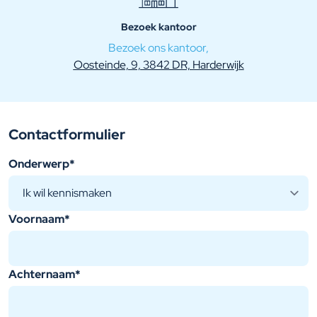
Bezoek kantoor
Bezoek ons kantoor,
Oosteinde, 9, 3842 DR, Harderwijk
Contactformulier
Jouw gegevens
Onderwerp
*
Voornaam
*
Achternaam
*