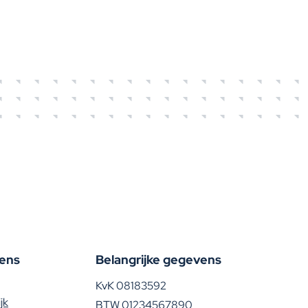
 uur.
ens
Belangrijke gegevens
KvK 08183592
jk
BTW 01234567890