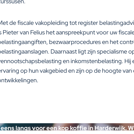
curssusen.
Met de fiscale vakopleiding tot register belastingadv
is Pieter van Felius het aanspreekpunt voor uw fisca
belastingaangiften, bezwaarprocedures en het contr
belastingaanslagen. Daarnaast ligt zijn specialisme 
vennootschapsbelasting en inkomstenbelasting. Hij 
ervaring op hun vakgebied en zijn op de hoogte van
ontwikkelingen.
Kennismaken met
Roland?
eens langs voor een kop koffie in Harderwijk. Wij