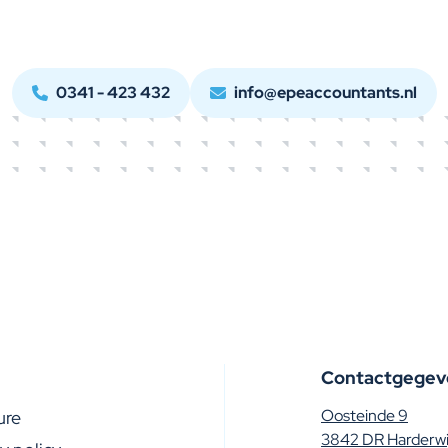
ikbaar op maandag t/m vrijdag van 9.00 - 17.00
0341 - 423 432
info@epeaccountants.nl
Contactgegev
Oosteinde 9
ure
3842 DR Harderwi