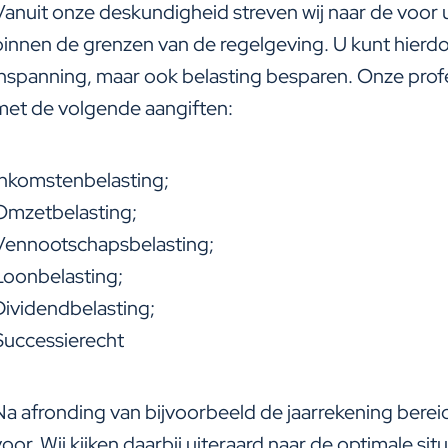
Vanuit onze deskundigheid streven wij naar de voor u 
binnen de grenzen van de regelgeving. U kunt hierdoor
inspanning, maar ook belasting besparen. Onze prof
met de volgende aangiften:
Inkomstenbelasting;
Omzetbelasting;
Vennootschapsbelasting;
Loonbelasting;
Dividendbelasting;
Successierecht
Na afronding van bijvoorbeeld de jaarrekening bereid
voor. Wij kijken daarbij uiteraard naar de optimale sit